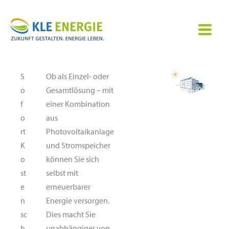
Zum
Inhalt
springen
S
Ob als Einzel- oder
o
Gesamtlösung – mit
f
einer Kombination
o
aus
rt
Photovoltaikanlage
K
und Stromspeicher
o
können Sie sich
st
selbst mit
e
erneuerbarer
n
Energie versorgen.
sc
Dies macht Sie
h
unabhängiger von