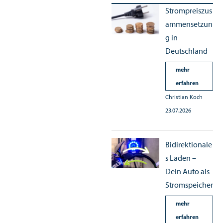
Strompreiszus
ammensetzun
g in
Deutschland
mehr
erfahren
Christian Koch
23.07.2026
Bidirektionale
s Laden –
Dein Auto als
Stromspeicher
mehr
erfahren