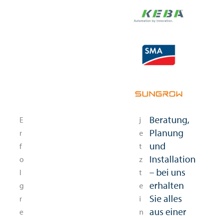
Unsere
Beratung,
E
j
Projekte
Planung
r
e
stehen für
und
f
t
Qualität,
Installation
o
z
Innovation
– bei uns
l
t
und
erhalten
g
e
Nachhaltigkeit.
Sie alles
r
i
aus einer
e
n