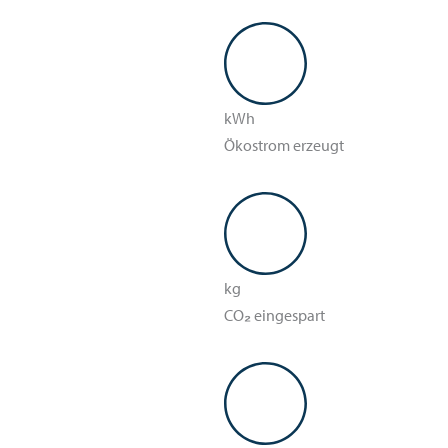
kWh
Ökostrom erzeugt
kg
CO
₂
eingespart