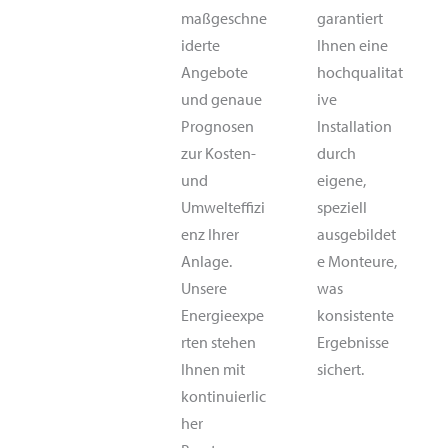
garantiert
maßgeschne
Ihnen eine
iderte
hochqualitat
Angebote
ive
und genaue
Installation
Prognosen
durch
zur Kosten-
eigene,
und
speziell
Umwelteffizi
ausgebildet
enz Ihrer
e Monteure,
Anlage.
was
Unsere
konsistente
Energieexpe
Ergebnisse
rten stehen
sichert.
Ihnen mit
kontinuierlic
her