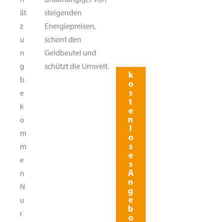
ät
steigenden
z
Energiepreisen,
u
schont den
n
Geldbeutel und
g
schützt die Umwelt.
k
b
o
s
e
t
k
e
n
o
l
m
o
s
m
e
e
s
A
n
n
N
g
e
u
b
r
o