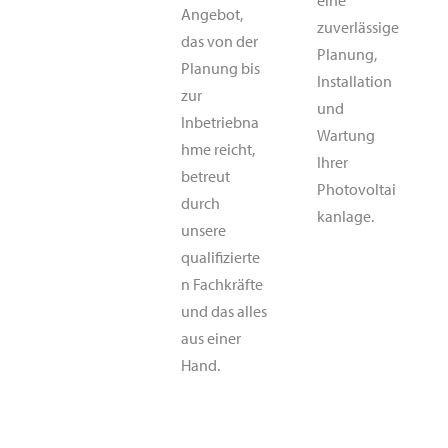
eine
Angebot,
zuverlässige
das von der
Planung,
Planung bis
Installation
zur
und
Inbetriebna
Wartung
hme reicht,
Ihrer
betreut
Photovoltai
durch
kanlage.
unsere
qualifizierte
n Fachkräfte
und das alles
aus einer
Hand.