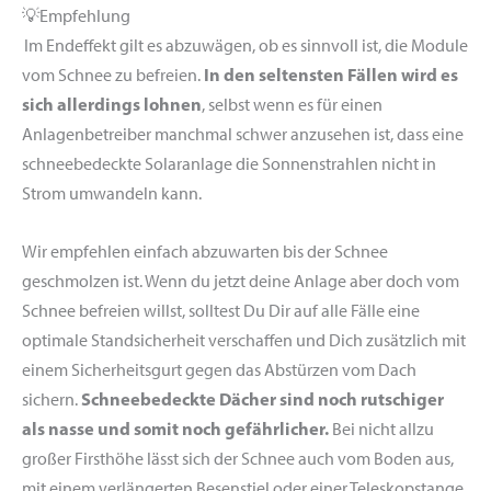
💡
Empfehlung
Im Endeffekt gilt es abzuwägen, ob es sinnvoll ist, die Module
vom Schnee zu befreien.
In den seltensten Fällen wird es
sich allerdings lohnen
, selbst wenn es für einen
Anlagenbetreiber manchmal schwer anzusehen ist, dass eine
schneebedeckte
Solara
nlage die Sonnenstrahlen nicht in
Strom umwandeln kann
.
Wir empfehlen einfach abzuwarten bis der Schnee
geschmolzen ist. Wenn du jetzt deine Anlage aber doch vom
Schnee befreien willst, solltest Du Dir auf alle Fälle eine
optimale Standsicherheit verschaffen und Dich zusätzlich mit
einem Sicherheitsgurt gegen das Abstürzen vom Dach
sichern.
Schneebedeckte Dächer sind noch rutschiger
als nasse und somit noch gefährlicher.
Bei nicht allzu
großer Firsthöhe lässt sich der Schnee auch vom Boden aus,
mit einem verlängerten Besenstiel oder einer Teleskopstange,