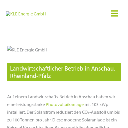
Zum
Inhalt
springen
Landwirtschaftlicher Betrieb in Anschau,
Rheinland-Pfalz
Auf einem Landwirtschafts-Betrieb in Anschau haben wir
eine leistungsstarke
Photovoltaikanlage
mit 103 kWp
installiert. Der Solarstrom reduziert den CO₂-Ausstoß um bis
zu 100 Tonnen pro Jahr. Diese moderne Solaranlage ist ein
Beispiel für nachhaltiges Bauen und klimafreundliche