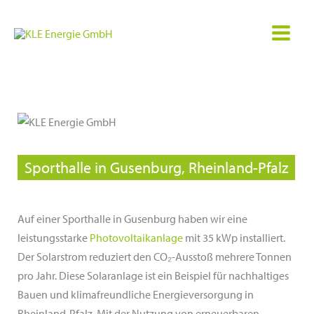
Zum
Inhalt
springen
Sporthalle in Gusenburg, Rheinland-Pfalz
Auf einer Sporthalle in Gusenburg haben wir eine
leistungsstarke
Photovoltaikanlage
mit 35 kWp installiert.
Der Solarstrom reduziert den CO₂-Ausstoß mehrere Tonnen
pro Jahr. Diese Solaranlage ist ein Beispiel für nachhaltiges
Bauen und klimafreundliche Energieversorgung in
Rheinland-Pfalz. Mit der Nutzung von erneuerbaren