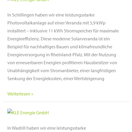
Rheinland-
Pfalz
In Schillingen haben wir eine leistungsstarke
Photovoltaikanlage auf einer Veranda mit 5,9 kWp
installiert – inklusive 11 kWh Stromspeicher für maximale
Energieeffizienz. Diese moderne Solarveranda ist ein
Beispiel für nachhaltiges Bauen und klimafreundliche
Energieversorgung in Rheinland-Pfalz. Mit der Nutzung
von erneuerbaren Energien profitieren Hausbesitzer von
Unabhängigkeit vom Stromanbieter, einer langfristigen
Senkung der Energiekosten, einer Wertsteigerung
Solarveranda
Weiterlesen »
in
Schillingen,
Rheinland-
Pfalz
In Wadrill haben wir eine leistungsstarke