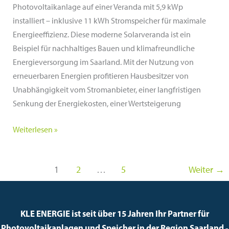
Photovoltaikanlage auf einer Veranda mit 5,9 kWp
installiert – inklusive 11 kWh Stromspeicher für maximale
Energieeffizienz. Diese moderne Solarveranda ist ein
Beispiel für nachhaltiges Bauen und klimafreundliche
Energieversorgung im Saarland. Mit der Nutzung von
erneuerbaren Energien profitieren Hausbesitzer von
Unabhängigkeit vom Stromanbieter, einer langfristigen
Senkung der Energiekosten, einer Wertsteigerung
Solarveranda
Weiterlesen »
in
Wadrill,
1
2
…
5
Weiter
→
Saarland
KLE ENERGIE ist seit über 15 Jahren Ihr Partner für
Photovoltaikanlagen und Speicher in der Region Saarland -