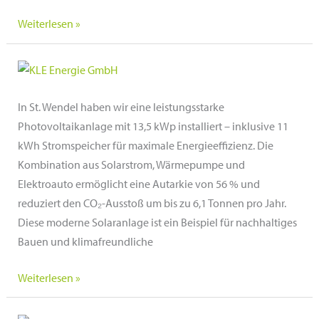
Privatanlage
Weiterlesen »
in
Wadern,
Saarland
In St. Wendel haben wir eine leistungsstarke
Photovoltaikanlage mit 13,5 kWp installiert – inklusive 11
kWh Stromspeicher für maximale Energieeffizienz. Die
Kombination aus Solarstrom, Wärmepumpe und
Elektroauto ermöglicht eine Autarkie von 56 % und
reduziert den CO₂-Ausstoß um bis zu 6,1 Tonnen pro Jahr.
Diese moderne Solaranlage ist ein Beispiel für nachhaltiges
Bauen und klimafreundliche
Privatanlage
Weiterlesen »
St.
Wendel,