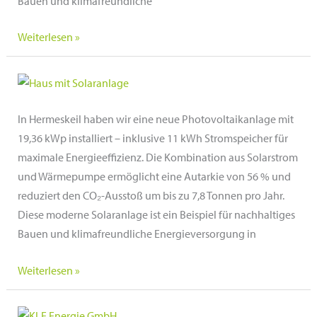
Bauen und klimafreundliche
Privatanlage
Weiterlesen »
in
Nohfelden,
Saarland
In Hermeskeil haben wir eine neue Photovoltaikanlage mit
19,36 kWp installiert – inklusive 11 kWh Stromspeicher für
maximale Energieeffizienz. Die Kombination aus Solarstrom
und Wärmepumpe ermöglicht eine Autarkie von 56 % und
reduziert den CO₂-Ausstoß um bis zu 7,8 Tonnen pro Jahr.
Diese moderne Solaranlage ist ein Beispiel für nachhaltiges
Bauen und klimafreundliche Energieversorgung in
Privatanlage
Weiterlesen »
in
Hermeskeil,